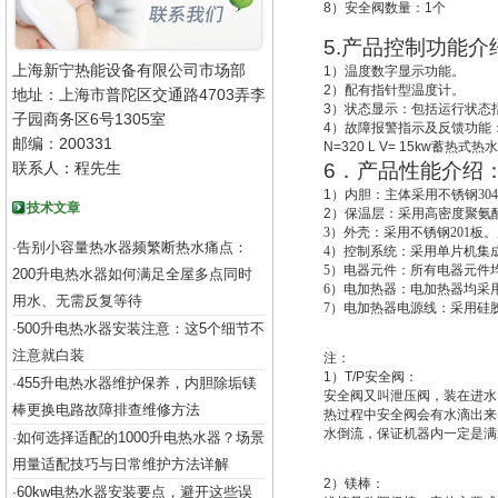
8
）安全阀数量：
1
个
5.
产品控制功能介
上海新宁热能设备有限公司市场部
1
）温度数字显示功能。
2
）配有指针型温度计。
地址：上海市普陀区交通路4703弄李
3
）状态显示：包括运行状态
子园商务区6号1305室
4
）故障报警指示及反馈功能
邮编：200331
N=320 L V= 15kw
蓄热式热水
联系人：程先生
6
．产品性能介绍
1
）
内胆：主体采用不锈钢30
技术文章
2
）
保温层：采用高密度聚氨酯
3
）外壳：采用不锈钢201板。
告别小容量热水器频繁断热水痛点：
·
4
）控制系统：采用单片机集成
5
）电器元件：所有电器元件
200升电热水器如何满足全屋多点同时
6
）电加热器：电加热器均采用
用水、无需反复等待
7
）电加热器电源线：采用硅
500升电热水器安装注意：这5个细节不
·
注意就白装
注：
1
）
T/P
安全阀：
455升电热水器维护保养，内胆除垢镁
·
安全阀又叫
泄压阀
，装在进水
棒更换电路故障排查维修方法
热过程中安全阀会有水滴出来
水倒流，保证机器内一定是满
如何选择适配的1000升电热水器？场景
·
用量适配技巧与日常维护方法详解
2
）
镁棒：
60kw电热水器安装要点，避开这些误
·