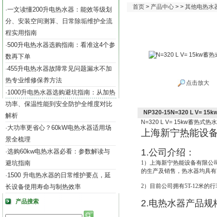
首页
>
产品中心
> >
其他电热水
一文读懂200升电热水器：能效等级划
·
分、安装空间测算、日常除垢维护全流
程实用指南
500升电热水器选购指南：看准这4个参
·
数再下单
455升电热水器故障常见问题漏水不加
·
热专业维修保养方法
点击放大
1000升电热水器选购避坑指南：从加热
·
功率、保温性能到安全防护全维度对比
NP320-15N=320 L V= 
解析
N=320 L V= 15kw
蓄热式热水
大功率更省心？60kW电热水器适用场
·
上海新宁热能设
景全梳理
1.
公司介绍：
选购60kw电热水器必看：参数解读与
·
避坑指南
1
）上海新宁热能设备有限公
的生产及销售，热水器均具有IS
1500 升电热水器的日常维护要点，延
·
2
）目前公司拥有5T-12米的
长设备使用寿命与制热效率
产品搜索
2.
电热水器产品规