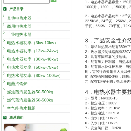
1
）电热水器产品容量：
150
1000
升
，
1200L
，
1500
升
，
产品目录
2
）电热水器产品功率：
3
千
其他电热水器
22.5KW
，
24
千瓦，
25KW
，
2
商用电热水器
千瓦，
65KW
，
70
千瓦，
72K
工业电热水器
3
．产品安全性介
电热水器功率（3kw-10kw）
1
）每组加热管均配有
380V
正
电热水器功率（12kw-24kw）
2
）热水器控制线路配有
220V
3
）具有牢固可靠的接地线。
电热水器功率（30kw-48kw）
4
）配有压力控制器，当热水
5
）配有低水位保护系统，
当
电热水器功率（50kw-75kw）
时，需另行通知销售人员以便
电热水器功率（80kw-100kw）
6
）配有牺牲阳极镁棒，以防
7
）配有T/P安全阀：热水器
电蒸汽锅炉
4
．电热水器主要
燃油蒸汽发生器50-500kg
1
）型号：
NP320-15
燃气蒸汽发生器50-500kg
2
）额定电压：
380V
空气能热水机组
3
）额定功率：
15 KW
4
）额定电流：
22.5 A
联系我们
5
）出水口径：
DN25
6
）入水口径：
DN25
7
）安全阀口径：
DN20