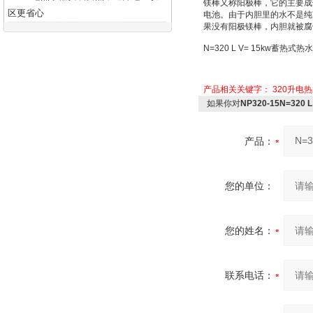
镁棒又称
阳极棒
，它的主要成
区更省心
电池
。由于内胆里的水不是纯
果没有阳极镁棒，内胆就被腐
N=320 L V= 15kw
蓄热式热水
产品相关关键字：
320升电
如果你对
NP320-15N=320
产品：
您的单位：
您的姓名：
联系电话：