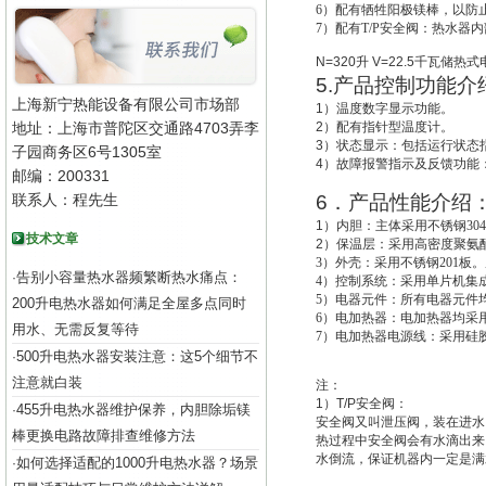
6
）配有牺牲阳极镁棒，以防
7
）配有T/P安全阀：热水器
N=320
升
V=22.5
千瓦储热式
5.
产品控制功能介
上海新宁热能设备有限公司市场部
1
）温度数字显示功能。
地址：上海市普陀区交通路4703弄李
2
）配有指针型温度计。
3
）状态显示：包括运行状态
子园商务区6号1305室
4
）故障报警指示及反馈功能
邮编：200331
联系人：程先生
6
．产品性能介绍
1
）
内胆：主体采用不锈钢30
技术文章
2
）
保温层：采用高密度聚氨酯
3
）外壳：采用不锈钢201板。
告别小容量热水器频繁断热水痛点：
·
4
）控制系统：采用单片机集成
5
）电器元件：所有电器元件
200升电热水器如何满足全屋多点同时
6
）电加热器：电加热器均采用
用水、无需反复等待
7
）电加热器电源线：采用硅
500升电热水器安装注意：这5个细节不
·
注意就白装
注：
1
）
T/P
安全阀：
455升电热水器维护保养，内胆除垢镁
·
安全阀又叫
泄压阀
，装在进水
棒更换电路故障排查维修方法
热过程中安全阀会有水滴出来
水倒流，保证机器内一定是满
如何选择适配的1000升电热水器？场景
·