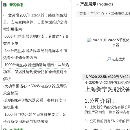
产品展示
Products
新闻动态
首页
>
产品中心
> >
其他电热水
一文读懂200升电热水器：能效等级划
·
分、安装空间测算、日常除垢维护全流
程实用指南
500升电热水器选购指南：看准这4个参
·
数再下单
455升电热水器故障常见问题漏水不加
·
热专业维修保养方法
点击放大
1000升电热水器选购避坑指南：从加热
·
功率、保温性能到安全防护全维度对比
NP320-22.5N=320升 V
解析
N=320
升
V=22.5
千瓦储热式
大功率更省心？60kW电热水器适用场
·
上海新宁热能设
景全梳理
1.
公司介绍：
选购60kw电热水器必看：参数解读与
·
避坑指南
1
）上海新宁热能设备有限公
的生产及销售，热水器均具有IS
1500 升电热水器的日常维护要点，延
·
2
）公司目前拥有5T-12米的
长设备使用寿命与制热效率