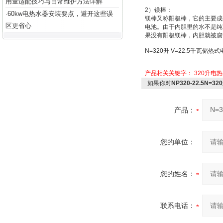
用量适配技巧与日常维护方法详解
2
）
镁棒：
60kw电热水器安装要点，避开这些误
·
镁棒又称
阳极棒
，它的主要成
区更省心
电池
。由于内胆里的水不是纯
果没有阳极镁棒，内胆就被腐
N=320
升
V=22.5
千瓦储热式
产品相关关键字：
320升电
如果你对
NP320-22.5N=
产品：
您的单位：
您的姓名：
联系电话：