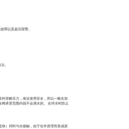
极故障以及超压报警。
显示。
及时排解压力，保证使用安全，所以一般在加
全阀承受范围内就不会滴水的。
在停水时防止
是铁）同时与水接触，由于化学原理而形成
原