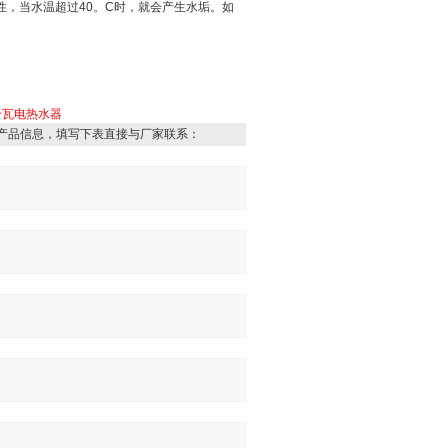
性，当水温超过
40
。
C
时，就会产生水垢。如
千瓦电热水器
产品信息，填写下表直接与厂家联系：