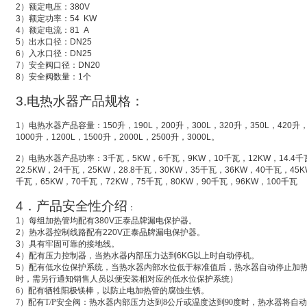
2
）额定电压：
380V
3
）额定功率：
54 KW
4
）额定电流：
81 A
5
）出水口径：
DN25
6
）入水口径：
DN25
7
）安全阀口径：
DN20
8
）安全阀数量：
1
个
3.
电热水器产品规格：
1
）电热水器产品容量：
150
升
，
190L
，
200
升
，
300L
，
320
升
，
350L
，
420
升
1000
升
，
1200L
，
1500
升
，
2000L
，
2500
升
，
3000L
。
2
）电热水器产品功率：
3
千瓦，
5KW
，
6
千瓦，
9KW
，
10
千瓦，
12KW
，
14.4
千
22.5KW
，
24
千瓦，
25KW
，
28.8
千瓦，
30KW
，
35
千瓦，
36KW
，
40
千瓦，
45K
千瓦，
65KW
，
70
千瓦，
72KW
，
75
千瓦，
80KW
，
90
千瓦，
96KW
，
100
千瓦
4
．产品安全性介绍
：
1
）每组加热管均配有
380V
正泰品牌漏电保护器。
2
）热水器控制线路配有
220V
正泰品牌漏电保护器。
3
）具有牢固可靠的接地线。
4
）配有压力控制器，当热水器内部压力达到
6KG
以上时自动停机。
5
）配有低水位保护系统，
当热水器内部水位低于标准值后，热水器自动停止加
时，需另行通知销售人员以便安装相对应的低水位保护系统）
6
）配有牺牲阳极镁棒，以防止电加热管的腐蚀生锈。
7
）配有T/P安全阀：热水器内部压力达到8公斤或温度达到90度时，热水器将自