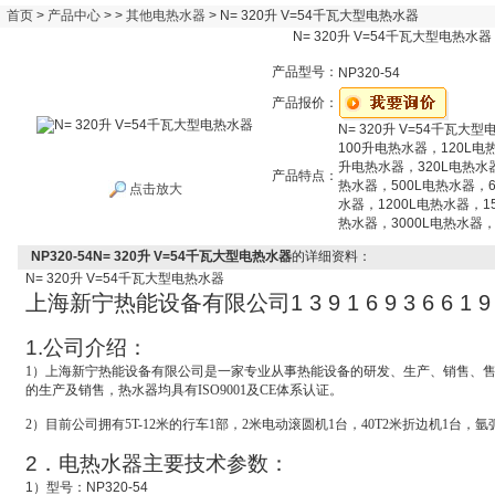
首页
>
产品中心
> >
其他电热水器
> N= 320升 V=54千瓦大型电热水器
N= 320升 V=54千瓦大型电热水器
产品型号：
NP320-54
产品报价：
N= 320升 V=54千瓦大
100升电热水器，120L电
升电热水器，320L电热水
产品特点：
热水器，500L电热水器，6
点击放大
水器，1200L电热水器，1
热水器，3000L电热水器，
NP320-54N= 320升 V=54千瓦大型电热水器
的详细资料：
N= 320
升
V=54
千瓦大型电热水器
上海新宁热能设备有限公司
1 3 9 1 6 9 3 6 6 1 9
1.
公司介绍：
1
）上海新宁热能设备有限公司是一家专业从事热能设备的研发、生产、销售、
的生产及销售，热水器均具有ISO9001及CE体系认证。
2
）目前公司拥有5T-12米的行车1部，2米电动滚圆机1台，40T2米折边机1台，氩
2
．电热水器主要技术参数：
1
）型号：
NP320-54