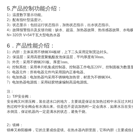
5.
产品控制功能介绍：
1
）温度数字显示功能。
2
）配有指针型温度计。
3
）状态显示：包括运行状态指示，加热状态指示，出水状态指示。
4
）故障报警指示及反馈功能：缺水、超温、加热器故障、热传感器故障、水电
N= 320
升
V=54
千瓦大型电热水器
6
．产品性能介绍：
1
）
内胆：主体采用不锈钢304板材，上下二头采用定制宽边封头。
2
）
保温层：采用高密度聚氨酯发泡保温层，平均厚度有50mm。
3
）外壳：采用不锈钢201板。厚度1mm。
4
）控制系统：采用单片机集成控制器。控制器工作电压220V。控制面板为数显
5
）电器元件：所有电器元件均采用国内正泰电器。
6
）电加热器：电加热器均采用不锈钢电加热管，材质为不锈钢304。
7
）电加热器电源线：采用硅胶绝缘编制高温电源线。
注：
1
）
T/P
安全阀：
安全阀又叫
泄压阀
，装在进水口的地方，主要就是保证在加热过程中水压过大时
热过程中安全阀会有水滴出来。但是也不是说加热时一定会滴水，如果水压在安
水倒流，保证机器内一定是满水的状态，避免干烧。
2
）
镁棒：
镁棒又称
阳极棒
，它的主要成份是镁。在热水器内胆里面，它和内胆（主要成份