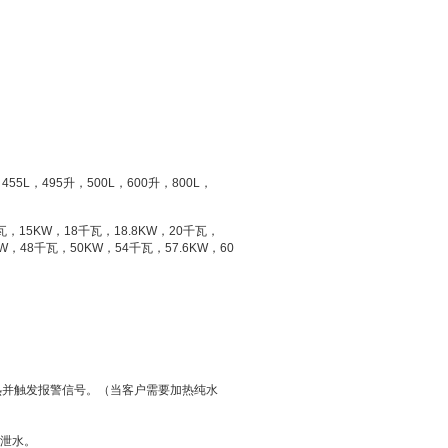
，
455L
，
495
升
，
500L
，
600
升
，
800L
，
瓦，
15KW
，
18
千瓦，
18.8KW
，
20
千瓦，
W
，
48
千瓦，
50KW
，
54
千瓦，
57.6KW
，
60
热并触发报警信号。（当客户需要加热纯水
动泄水。