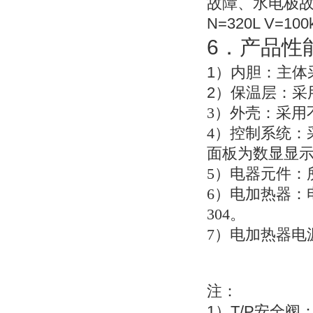
故障、水电极
N=320L V=100
6
．产品性
1
）
内胆：主体
2
）
保温层：采
3
）外壳：采用不
4
）控制系统：
面板为数显显
5
）电器元件：
6
）电加热器：
304。
7
）电加热器电
注：
1
T/P
）
安全阀