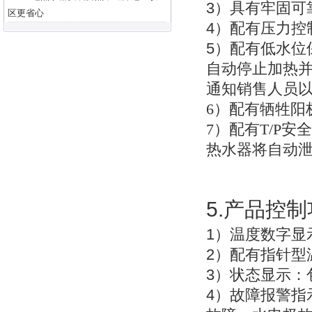
3
）具有牢固可
区更省心
4
）配有压力控
5
）配有低水位
自动停止加热
通知销售人员
6
）配有牺牲阳
7
）配有T/P安
热水器将自动
5.
产品控制
1
）温度数字显
2
）配有指针型
3
）状态显示：
4
）故障报警指