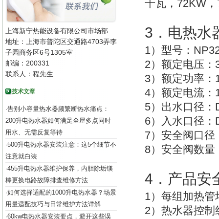
72KW
千瓦，
，
3
．电热水
上海新宁热能设备有限公司市场部
地址：上海市普陀区交通路4703弄李
1
NP32
）型号：
子园商务区6号1305室
2
）额定电压：
邮编：200331
联系人：程先生
3
）额定功率：
4
）额定电流：
技术文章
5
）出水口径：
告别小容量热水器频繁断热水痛点：
·
6
）入水口径：
200升电热水器如何满足全屋多点同时
用水、无需反复等待
7
）安全阀口径
500升电热水器安装注意：这5个细节不
·
8
）安全阀数量
注意就白装
455升电热水器维护保养，内胆除垢镁
·
4
．产品安
棒更换电路故障排查维修方法
如何选择适配的1000升电热水器？场景
·
1
）每组加热管
用量适配技巧与日常维护方法详解
2
）热水器控制
60kw电热水器安装要点，避开这些误
·