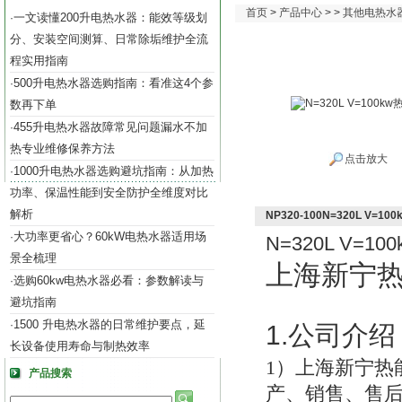
首页
>
产品中心
> >
其他电热水
一文读懂200升电热水器：能效等级划
·
分、安装空间测算、日常除垢维护全流
程实用指南
500升电热水器选购指南：看准这4个参
·
数再下单
455升电热水器故障常见问题漏水不加
·
热专业维修保养方法
点击放大
1000升电热水器选购避坑指南：从加热
·
功率、保温性能到安全防护全维度对比
解析
NP320-100N=320L V=1
大功率更省心？60kW电热水器适用场
·
N=320L V=100
景全梳理
上海新宁
选购60kw电热水器必看：参数解读与
·
避坑指南
1500 升电热水器的日常维护要点，延
·
1.
公司介绍
长设备使用寿命与制热效率
1
）上海新宁热
产品搜索
产、销售、售