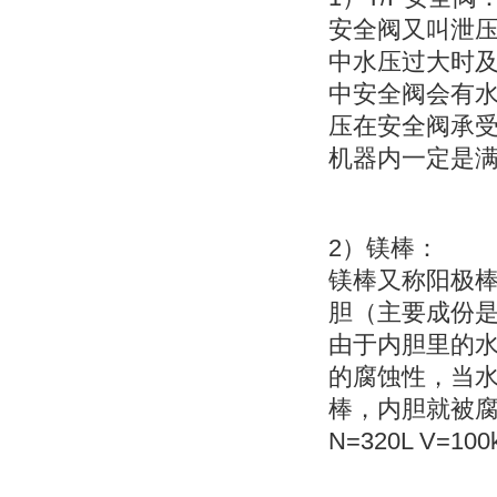
安全阀又叫
泄
中水压过大时
中安全阀会有
压在安全阀承
机器内一定是
2
）
镁棒：
镁棒又称
阳极
胆（主要成份
由于内胆里的
的腐蚀性，当
棒，内胆就被
N=320L V=100