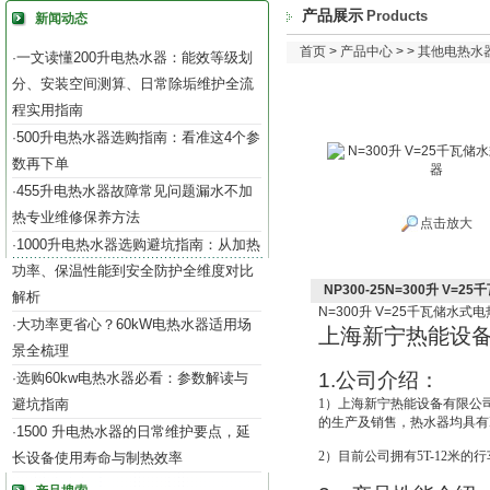
产品展示
Products
新闻动态
首页
>
产品中心
> >
其他电热水
一文读懂200升电热水器：能效等级划
·
分、安装空间测算、日常除垢维护全流
程实用指南
500升电热水器选购指南：看准这4个参
·
数再下单
455升电热水器故障常见问题漏水不加
·
热专业维修保养方法
点击放大
1000升电热水器选购避坑指南：从加热
·
功率、保温性能到安全防护全维度对比
NP300-25N=300升 V=
解析
N=300
升
V=25
千瓦储水式电
大功率更省心？60kW电热水器适用场
·
上海新宁热能设
景全梳理
1.
公司介绍：
选购60kw电热水器必看：参数解读与
·
避坑指南
1
）上海新宁热能设备有限公
的生产及销售，热水器均具有IS
1500 升电热水器的日常维护要点，延
·
2
）目前公司拥有5T-12米的
长设备使用寿命与制热效率