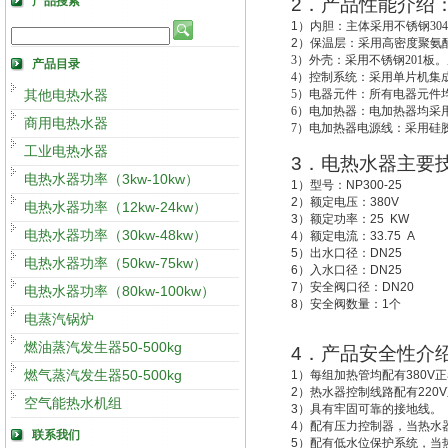
产品搜索
2
．产品性能介绍
1
）
内胆：主体采用不锈钢30
2
）
保温层：采用高密度聚氨酯
3
）外壳：采用不锈钢201板。
产品目录
4
）控制系统：采用单片机集成
其他电热水器
5
）电器元件：所有电器元件
6
）电加热器：电加热器均采用
商用电热水器
7
）电加热器电源线：采用硅
工业电热水器
3
．电热水器主要
电热水器功率（3kw-10kw）
1
）型号：
NP300-25
2
）额定电压：
380V
电热水器功率（12kw-24kw）
3
）额定功率：
25 KW
电热水器功率（30kw-48kw）
4
）额定电流：
33.75 A
5
）出水口径：
DN25
电热水器功率（50kw-75kw）
6
）入水口径：
DN25
7
）安全阀口径：
DN20
电热水器功率（80kw-100kw）
8
）安全阀数量：
1
个
电蒸汽锅炉
燃油蒸汽发生器50-500kg
4
．产品安全性介
燃气蒸汽发生器50-500kg
1
）每组加热管均配有
380V
正
2
）热水器控制线路配有
220V
空气能热水机组
3
）具有牢固可靠的接地线。
4
）配有压力控制器，当热水
联系我们
5
）配有低水位保护系统，
当