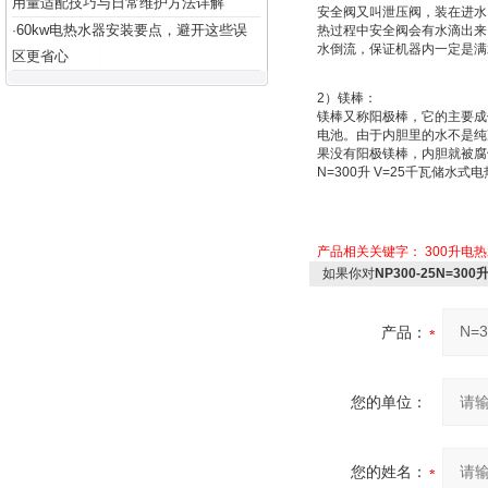
用量适配技巧与日常维护方法详解
安全阀又叫
泄压阀
，装在进水
60kw电热水器安装要点，避开这些误
·
热过程中安全阀会有水滴出来
水倒流，保证机器内一定是满
区更省心
2
）
镁棒：
镁棒又称
阳极棒
，它的主要成
电池
。由于内胆里的水不是纯
果没有阳极镁棒，内胆就被腐
N=300
升
V=25
千瓦储水式电
产品相关关键字：
300升电
如果你对
NP300-25N=3
产品：
您的单位：
您的姓名：