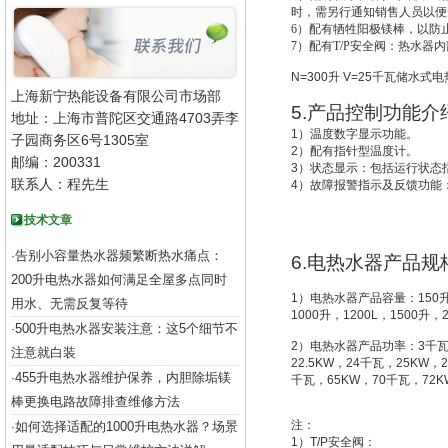
时，需另行通知销售人员以便
6
）配有牺牲阳极镁棒，以防
7
）配有T/P安全阀：热水器
N=300
升
V=25
千瓦储水式电
上海新宁热能设备有限公司市场部
5.
产品控制功能介
地址：上海市普陀区交通路4703弄李
1
）温度数字显示功能。
子园商务区6号1305室
2
）配有指针型温度计。
邮编：200331
3
）状态显示：包括运行状态
联系人：程先生
4
）故障报警指示及反馈功能
技术文章
告别小容量热水器频繁断热水痛点：
·
6.
电热水器产品规
200升电热水器如何满足全屋多点同时
1
）电热水器产品容量：
150
用水、无需反复等待
1000
升
，
1200L
，
1500
升
，
500升电热水器安装注意：这5个细节不
·
2
）电热水器产品功率：
3
千
注意就白装
22.5KW
，
24
千瓦，
25KW
，
2
455升电热水器维护保养，内胆除垢镁
·
千瓦，
65KW
，
70
千瓦，
72K
棒更换电路故障排查维修方法
注：
如何选择适配的1000升电热水器？场景
·
1
）
T/P
安全阀：