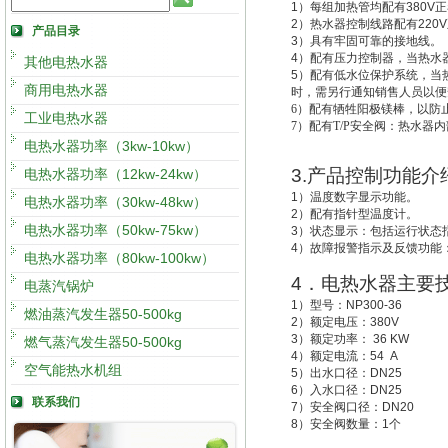
1
）每组加热管均配有
380V
正
2
）热水器控制线路配有
220V
产品目录
3
）具有牢固可靠的接地线。
4
）配有压力控制器，当热水
其他电热水器
5
）配有低水位保护系统，
当
商用电热水器
时，需另行通知销售人员以便
6
）配有牺牲阳极镁棒，以防
工业电热水器
7
）配有T/P安全阀：热水器
电热水器功率（3kw-10kw）
3.
产品控制功能介
电热水器功率（12kw-24kw）
1
）温度数字显示功能。
电热水器功率（30kw-48kw）
2
）配有指针型温度计。
电热水器功率（50kw-75kw）
3
）状态显示：包括运行状态
4
）故障报警指示及反馈功能
电热水器功率（80kw-100kw）
4
．电热水器主要
电蒸汽锅炉
1
）型号：
NP300-36
燃油蒸汽发生器50-500kg
2
）额定电压：
380V
3
）额定功率：
36 KW
燃气蒸汽发生器50-500kg
4
）额定电流：
54 A
空气能热水机组
5
）出水口径：
DN25
6
）入水口径：
DN25
联系我们
7
）安全阀口径：
DN20
8
）安全阀数量：
1
个