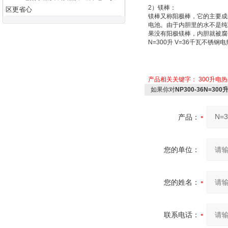
2
）
镁棒：
区更省心
镁棒又称
阳极棒
，它的主要成
电池
。由于内胆里的水不是纯
果没有阳极镁棒，内胆就被腐
N=300
升
V=36
千瓦不锈钢电
产品相关关键字：
300升电
如果你对
NP300-36N=3
产品：
您的单位：
您的姓名：
联系电话：