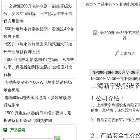
首页
>
产品中心
> >
其他电热水
一文读懂200升电热水器：能效等级划
·
分、安装空间测算、日常除垢维护全流
程实用指南
500升电热水器选购指南：看准这4个参
·
数再下单
455升电热水器故障常见问题漏水不加
·
热专业维修保养方法
点击放大
1000升电热水器选购避坑指南：从加热
·
功率、保温性能到安全防护全维度对比
NP300-36N=300升 V=
解析
N=300
升
V=36
千瓦不锈钢电
大功率更省心？60kW电热水器适用场
·
上海新宁热能设
景全梳理
1.
公司介绍：
选购60kw电热水器必看：参数解读与
·
避坑指南
1
）上海新宁热能设备有限公
的生产及销售，热水器均具有IS
1500 升电热水器的日常维护要点，延
·
2
）目前公司拥有5T-12米的
长设备使用寿命与制热效率
产品搜索
2
．产品安全性介