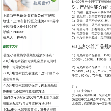
N=300
升
V=36
千瓦不锈钢电
5
．产品性能介绍
1
）
内胆：主体采用不锈钢30
上海新宁热能设备有限公司市场部
2
）
保温层：采用高密度聚氨酯
地址：上海市普陀区交通路4703弄李
3
）外壳：采用不锈钢201板。
4
）控制系统：采用单片机集成
子园商务区6号1305室
5
）电器元件：所有电器元件
邮编：200331
6
）电加热器：电加热器均采用
联系人：程先生
7
）电加热器电源线：采用硅
6.
电热水器产品规
技术文章
告别小容量热水器频繁断热水痛点：
·
1
）电热水器产品容量：
150
1000
升
，
1200L
，
1500
升
，
200升电热水器如何满足全屋多点同时
用水、无需反复等待
2
）电热水器产品功率：
3
千
22.5KW
，
24
千瓦，
25KW
，
2
500升电热水器安装注意：这5个细节不
·
千瓦，
65KW
，
70
千瓦，
72K
注意就白装
455升电热水器维护保养，内胆除垢镁
·
注：
1
）
T/P
安全阀：
棒更换电路故障排查维修方法
安全阀又叫
泄压阀
，装在进水
如何选择适配的1000升电热水器？场景
·
热过程中安全阀会有水滴出来
用量适配技巧与日常维护方法详解
水倒流，保证机器内一定是满
60kw电热水器安装要点，避开这些误
·