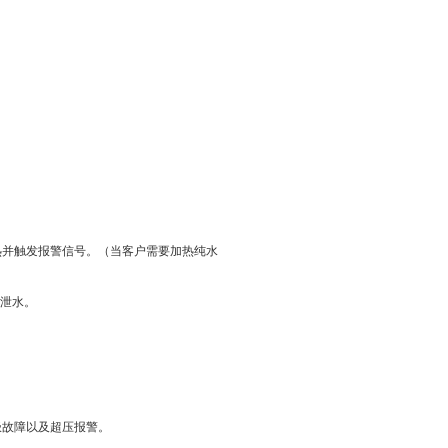
热并触发报警信号。（当客户需要加热纯水
动泄水。
极故障以及超压报警。