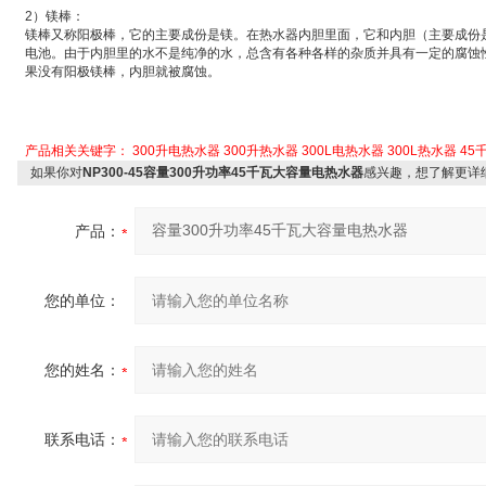
2
）
镁棒：
镁棒又称
阳极棒
，它的主要成份是镁。在热水器内胆里面，它和内胆（主要成份
电池
。由于内胆里的水不是纯净的水，总含有各种各样的杂质并具有一定的腐蚀
果没有阳极镁棒，内胆就被腐蚀。
产品相关关键字：
300升电热水器
300升热水器
300L电热水器
300L热水器
45
如果你对
NP300-45容量300升功率45千瓦大容量电热水器
感兴趣，想了解更详
产品：
您的单位：
您的姓名：
联系电话：