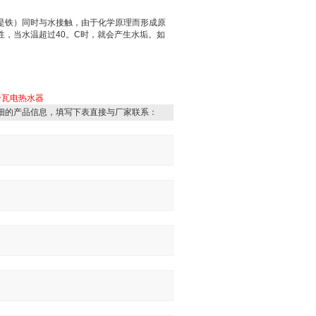
是铁）同时与水接触，由于化学原理而形成
原
性，当水温超过
40
。
C
时，就会产生水垢。如
千瓦电热水器
细的产品信息，填写下表直接与厂家联系：