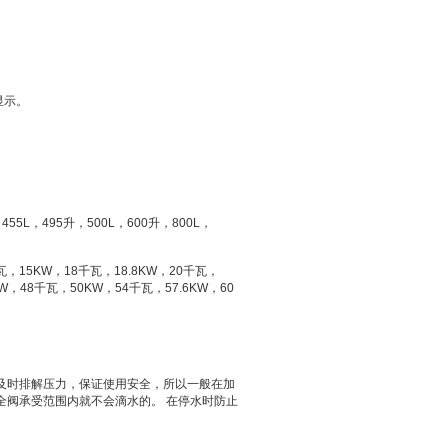
显示。
，
455L
，
495
升
，
500L
，
600
升
，
800L
，
瓦，
15KW
，
18
千瓦，
18.8KW
，
20
千瓦，
W
，
48
千瓦，
50KW
，
54
千瓦，
57.6KW
，
60
及时排解压力，保证使用安全，所以一般在加
全阀承受范围内就不会滴水的。
在停水时防止