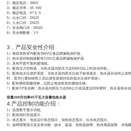
2
）额定电压：
380V
3
）额定功率：
45 KW
4
）额定电流：
67.5 A
5
）出水口径：
DN25
6
）入水口径：
DN25
7
）安全阀口径：
DN20
8
）安全阀数量：
1
个
3
．产品安全性介绍
：
1
）每组加热管均配有
380V
正泰品牌漏电保护器。
2
）热水器控制线路配有
220V
正泰品牌漏电保护器。
3
）具有牢固可靠的接地线。
4
）配有压力控制器，当热水器内部压力达到
6KG
以上时自动停机。
5
）配有低水位保护系统，
当热水器内部水位低于标准值后，热水器自动停止加
时，需另行通知销售人员以便安装相对应的低水位保护系统）
6
）配有牺牲阳极镁棒，以防止电加热管的腐蚀生锈。
7
）配有T/P安全阀：热水器内部压力达到8公斤或温度达到90度时，热水器将自
容量300升功率45千瓦大容量电热水器
4.
产品控制功能介绍：
1
）温度数字显示功能。
2
）配有指针型温度计。
3
）状态显示：包括运行状态指示，加热状态指示，出水状态指示。
4
）故障报警指示及反馈功能：缺水、超温、加热器故障、热传感器故障、水电