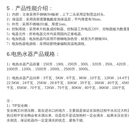
5
．产品性能介绍：
1
）
内胆：主体采用不锈钢304板材，上下二头采用定制宽边封头。
2
）
保温层：采用高密度聚氨酯发泡保温层，平均厚度有50mm。
3
）外壳：采用不锈钢201板。厚度1mm。
4
）控制系统：采用单片机集成控制器。控制器工作电压220V。控制面板为数显
5
）电器元件：所有电器元件均采用国内正泰电器。
6
）电加热器：电加热器均采用不锈钢电加热管，材质为不锈钢304。
7
）电加热器电源线：采用硅胶绝缘编制高温电源线。
6.
电热水器产品规格：
1
）电热水器产品容量：
150
升
，
190L
，
200
升
，
300L
，
320
升
，
350L
，
420
升
1000
升
，
1200L
，
1500
升
，
2000L
，
2500
升
，
3000L
。
2
）电热水器产品功率：
3
千瓦，
5KW
，
6
千瓦，
9KW
，
10
千瓦，
12KW
，
14.4
千
22.5KW
，
24
千瓦，
25KW
，
28.8
千瓦，
30KW
，
35
千瓦，
36KW
，
40
千瓦，
45K
千瓦，
65KW
，
70
千瓦，
72KW
，
75
千瓦，
80KW
，
90
千瓦，
96KW
，
100
千瓦
注：
1
）
T/P
安全阀：
安全阀又叫
泄压阀
，装在进水口的地方，主要就是保证在加热过程中水压过大时
热过程中安全阀会有水滴出来。但是也不是说加热时一定会滴水，如果水压在安
水倒流，保证机器内一定是满水的状态，避免干烧。