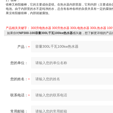
2
）
镁棒：
镁棒又称
阳极棒
，它的主要成份是镁。在热水器内胆里面，它和内胆（主要成份
电池
。由于内胆里的水不是纯净的水，总含有各种各样的杂质并具有一定的腐蚀
果没有阳极镁棒，内胆就被腐蚀。
产品相关关键字：
300升电热水器
300升热水器
300L电热水器
300L热水器
10
如果你对
NP300-100容量300L千瓦100kw热水器
感兴趣，想了解更详细的产品
产品：
您的单位：
您的姓名：
联系电话：
常用邮箱：