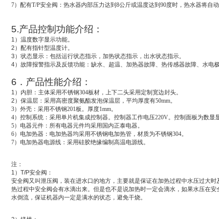
7
）配有T/P安全阀：热水器内部压力达到8公斤或温度达到90度时，热水器将自
5.
产品控制功能介绍：
1
）温度数字显示功能。
2
）配有指针型温度计。
3
）状态显示：包括运行状态指示，加热状态指示，出水状态指示。
4
）故障报警指示及反馈功能：缺水、超温、加热器故障、热传感器故障、水电
6
．产品性能介绍：
1
）
内胆：主体采用不锈钢304板材，上下二头采用定制宽边封头。
2
）
保温层：采用高密度聚氨酯发泡保温层，平均厚度有50mm。
3
）外壳：采用不锈钢201板。厚度1mm。
4
）控制系统：采用单片机集成控制器。控制器工作电压220V。控制面板为数显
5
）电器元件：所有电器元件均采用国内正泰电器。
6
）电加热器：电加热器均采用不锈钢电加热管，材质为不锈钢304。
7
）电加热器电源线：采用硅胶绝缘编制高温电源线。
注：
1
）
T/P
安全阀：
安全阀又叫
泄压阀
，装在进水口的地方，主要就是保证在加热过程中水压过大时
热过程中安全阀会有水滴出来。但是也不是说加热时一定会滴水，如果水压在安
水倒流，保证机器内一定是满水的状态，避免干烧。