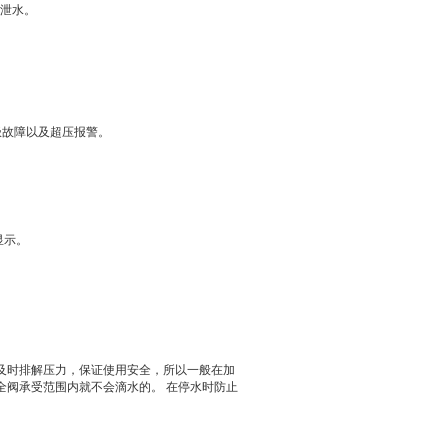
动泄水。
极故障以及超压报警。
显示。
及时排解压力，保证使用安全，所以一般在加
全阀承受范围内就不会滴水的。
在停水时防止