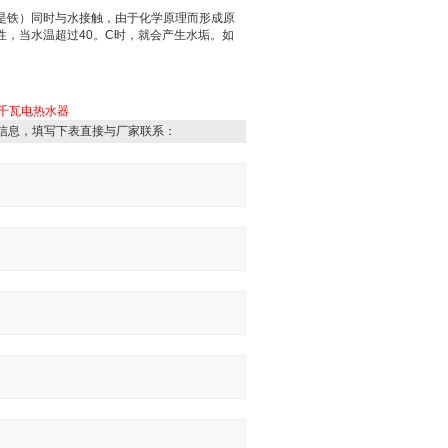
是铁）同时与水接触，由于化学原理而形成
原
性，当水温超过
40
。
C
时，就会产生水垢。如
0千瓦电热水器
信息，填写下表直接与厂家联系：