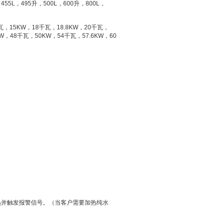
，
455L
，
495
升
，
500L
，
600
升
，
800L
，
瓦，
15KW
，
18
千瓦，
18.8KW
，
20
千瓦，
W
，
48
千瓦，
50KW
，
54
千瓦，
57.6KW
，
60
热并触发报警信号。（当客户需要加热纯水