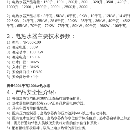
1
）电热水器产品容量：
150
升
，
190L
，
200
升
，
300L
，
320
升
，
350L
，
420
升
1000
升
，
1200L
，
1500
升
，
2000L
，
2500
升
，
3000L
。
2
）电热水器产品功率：
3
千瓦，
5KW
，
6
千瓦，
9KW
，
10
千瓦，
12KW
，
14.4
千
22.5KW
，
24
千瓦，
25KW
，
28.8
千瓦，
30KW
，
35
千瓦，
36KW
，
40
千瓦，
45K
千瓦，
65KW
，
70
千瓦，
72KW
，
75
千瓦，
80KW
，
90
千瓦，
96KW
，
100
千瓦。
3
．电热水器主要技术参数：
1
）型号：
NP300-100
2
）额定电压：
380V
3
）额定功率：
100 KW
4
）额定电流：
150 A
5
）出水口径：
DN25
6
）入水口径：
DN25
7
）安全阀口径：
DN20
8
）安全阀数量：
1
个
容量300L千瓦100kw热水器
4
．产品安全性介绍
：
1
）每组加热管均配有
380V
正泰品牌漏电保护器。
2
）热水器控制线路配有
220V
正泰品牌漏电保护器。
3
）具有牢固可靠的接地线。
4
）配有压力控制器，当热水器内部压力达到
6KG
以上时自动停机。
5
）配有低水位保护系统，
当热水器内部水位低于标准值后，热水器自动停止加
时，需另行通知销售人员以便安装相对应的低水位保护系统）
6
）配有牺牲阳极镁棒，以防止电加热管的腐蚀生锈。