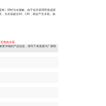
是铁）同时与水接触，由于化学原理而形成
原
性，当水温超过
40
。
C
时，就会产生水垢。如
千瓦电热水器
解更详细的产品信息，填写下表直接与厂家联