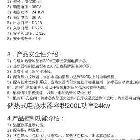
1
）型号：
NP200-24
2
）额定电压：
380V
3
）额定功率：
24 KW
4
）额定电流：
36 A
5
）出水口径：
DN25
6
）入水口径：
DN25
7
）安全阀口径：
DN20
8
）安全阀数量：
1
个
3
．产品安全性介绍
：
1
）每组加热管均配有
380V
正泰品牌漏电保护器。
2
）热水器控制线路配有
220V
正泰品牌漏电保护器。
3
）具有牢固可靠的接地线。
4
）配有压力控制器，当热水器内部压力达到
6KG
以上时自动停机。
5
）配有低水位保护系统，
当热水器内部水位低于标准值后，热水器自动停止加
时，需另行通知销售人员以便安装相对应的低水位保护系统）
6
）配有牺牲阳极镁棒，以防止电加热管的腐蚀生锈。
7
）配有T/P安全阀：热水器内部压力达到8公斤或温度达到90度时，热水器将自
储热式电热水器容积
200L
功率
24kw
4.
产品控制功能介绍：
1
）温度数字显示功能。
2
）配有指针型温度计。
3
）状态显示：包括运行状态指示，加热状态指示，出水状态指示。