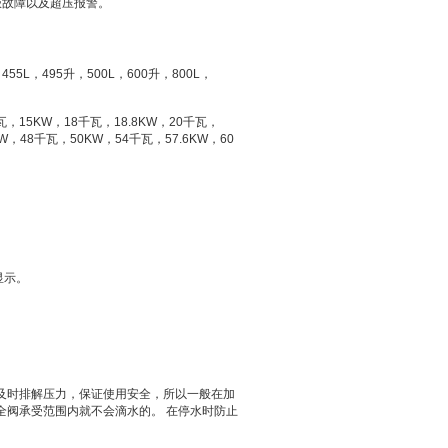
极故障以及超压报警。
，
455L
，
495
升
，
500L
，
600
升
，
800L
，
瓦，
15KW
，
18
千瓦，
18.8KW
，
20
千瓦，
W
，
48
千瓦，
50KW
，
54
千瓦，
57.6KW
，
60
显示。
及时排解压力，保证使用安全，所以一般在加
全阀承受范围内就不会滴水的。
在停水时防止