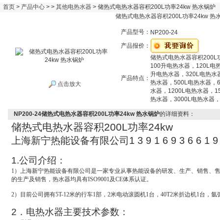
首页
>
产品中心
> >
其他电热水器
> 储热式电热水器容积200L功率24kw 热水锅炉
储热式电热水器容积200L功率24kw 热
产品型号：
NP200-24
产品报价：
储热式电热水器容积200L功
100升电热水器，120L电
升电热水器，320L电热水
产品特点：
热水器，500L电热水器，6
点击放大
水器，1200L电热水器，1
热水器，3000L电热水器，
NP200-24储热式电热水器容积200L功率24kw 热水锅炉
的详细资料：
储热式电热水器容积
200L
功率
24kw
上海新宁热能设备有限公司
1 3 9 1 6 9 3 6 6 1 9
1.
公司介绍：
1
）上海新宁热能设备有限公司是一家专业从事热能设备的研发、生产、销售、
的生产及销售，热水器均具有ISO9001及CE体系认证。
2
）目前公司拥有5T-12米的行车1部，2米电动滚圆机1台，40T2米折边机1台，氩
2
．电热水器主要技术参数：