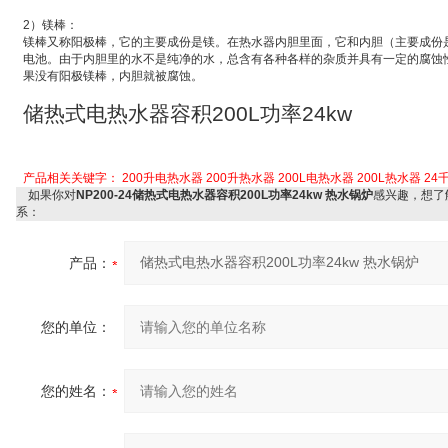
2
）
镁棒：
镁棒又称
阳极棒
，它的主要成份是镁。在热水器内胆里面，它和内胆（主要成份
电池
。由于内胆里的水不是纯净的水，总含有各种各样的杂质并具有一定的腐蚀
果没有阳极镁棒，内胆就被腐蚀。
储热式电热水器容积
200L
功率
24kw
产品相关关键字：
200升电热水器
200升热水器
200L电热水器
200L热水器
24
如果你对
NP200-24储热式电热水器容积200L功率24kw 热水锅炉
感兴趣，想了
系：
产品：
您的单位：
您的姓名：