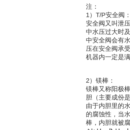
注：
1
T/P
）
安全阀
安全阀又叫
泄
中水压过大时
中安全阀会有
压在安全阀承
机器内一定是
2
）
镁棒：
镁棒又称
阳极
胆（主要成份
由于内胆里的
的腐蚀性，当
棒，内胆就被