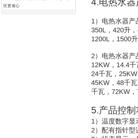
4.
电热水器
区更省心
1
）电热水器产
350L
420
，
升
，
1200L
1500
，
升
2
）电热水器产
12KW
14.4
，
千
24
25KW
千瓦，
45KW
48
，
千瓦
72KW
千瓦，
，
5.
产品控制
1
）温度数字显
2
）配有指针型