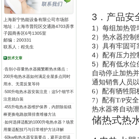
3
．产品安
上海新宁热能设备有限公司市场部
地址：上海市普陀区交通路4703弄李
1
）每组加热管
子园商务区6号1305室
2
）热水器控制
邮编：200331
3
）具有牢固可
联系人：程先生
4
）配有压力控
技术文章
5
）配有低水位
告别小容量热水器频繁断热水痛点：
·
自动停止加热
200升电热水器如何满足全屋多点同时
通知销售人员
用水、无需反复等待
6
）配有牺牲阳
500升电热水器安装注意：这5个细节不
·
7
）配有T/P安
注意就白装
455升电热水器维护保养，内胆除垢镁
·
热水器将自动
棒更换电路故障排查维修方法
储热式热
如何选择适配的1000升电热水器？场景
·
用量适配技巧与日常维护方法详解
60kw电热水器安装要点，避开这些误
·