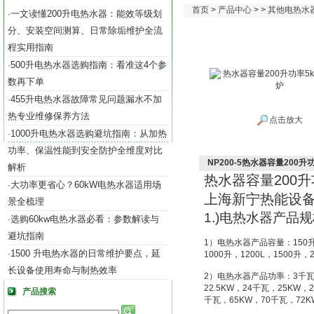
首页
>
产品中心
> >
其他电热水
一文读懂200升电热水器：能效等级划
·
分、安装空间测算、日常除垢维护全流
程实用指南
500升电热水器选购指南：看准这4个参
·
数再下单
455升电热水器故障常见问题漏水不加
·
热专业维修保养方法
点击放大
1000升电热水器选购避坑指南：从加热
·
功率、保温性能到安全防护全维度对比
NP200-5热水器容量200升
解析
热水器容量
200
升
大功率更省心？60kW电热水器适用场
·
上海新宁热能设
景全梳理
1.)
电热水器产品规
选购60kw电热水器必看：参数解读与
·
避坑指南
1
）电热水器产品容量：
150
1500 升电热水器的日常维护要点，延
·
1000
升
，
1200L
，
1500
升
，
长设备使用寿命与制热效率
2
）电热水器产品功率：
3
千
22.5KW
，
24
千瓦，
25KW
，
2
产品搜索
千瓦，
65KW
，
70
千瓦，
72K