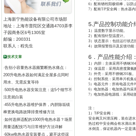
6
）配有牺牲阳极镁棒，以防
7
）配有T/P安全阀：热水器
上海新宁热能设备有限公司市场部
5.
产品控制功能介
地址：上海市普陀区交通路4703弄李
1
）温度数字显示功能。
子园商务区6号1305室
2
）配有指针型温度计。
邮编：200331
3
）状态显示：包括运行状态
联系人：程先生
4
）故障报警指示及反馈功能
6
．产品性能介绍
技术文章
1
）
内胆：主体采用不锈钢30
告别小容量热水器频繁断热水痛点：
·
2
）
保温层：采用高密度聚氨酯
3
）外壳：采用不锈钢201板。
200升电热水器如何满足全屋多点同时
4
）控制系统：采用单片机集成
用水、无需反复等待
5
）电器元件：所有电器元件
6
）电加热器：电加热器均采用
500升电热水器安装注意：这5个细节不
·
7
）电加热器电源线：采用硅
注意就白装
455升电热水器维护保养，内胆除垢镁
·
注：
棒更换电路故障排查维修方法
1
）
T/P
安全阀：
安全阀又叫
泄压阀
，装在进水
如何选择适配的1000升电热水器？场景
·
热过程中安全阀会有水滴出来
用量适配技巧与日常维护方法详解
水倒流，保证机器内一定是满
60kw电热水器安装要点，避开这些误
·