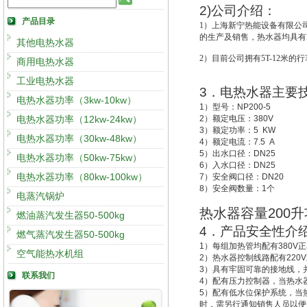
2)
公司介绍：
产品目录
1
）上海新宁热能设备有限公
的生产及销售，热水器均具有IS
其他电热水器
2
）目前公司拥有5T-12米的
商用电热水器
工业电热水器
3
．电热水器主要
电热水器功率（3kw-10kw）
1
）型号：
NP200-5
电热水器功率（12kw-24kw）
2
）额定电压：
380V
3
）额定功率：
5 KW
电热水器功率（30kw-48kw）
4
）额定电流：
7.5 A
5
）出水口径：
DN25
电热水器功率（50kw-75kw）
6
）入水口径：
DN25
电热水器功率（80kw-100kw）
7
）安全阀口径：
DN20
8
）安全阀数量：
1
个
电蒸汽锅炉
热水器容量
200
升
燃油蒸汽发生器50-500kg
4
．产品安全性介
燃气蒸汽发生器50-500kg
1
）每组加热管均配有
380V
正
空气能热水机组
2
）热水器控制线路配有
220V
3
）具有牢固可靠的接地线，
联系我们
4
）配有压力控制器，当热水
5
）配有低水位保护系统，
当
时，需另行通知销售人员以便