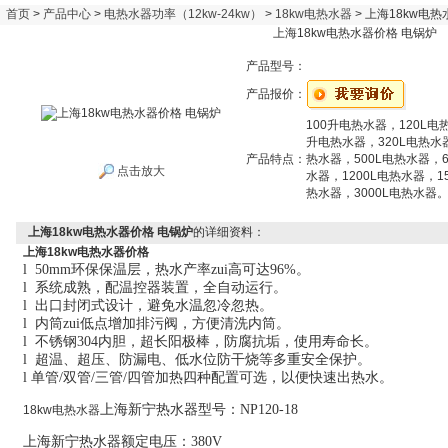
首页
>
产品中心
>
电热水器功率（12kw-24kw）
>
18kw电热水器
> 上海18kw电
上海18kw电热水器价格 电锅炉
产品型号：
产品报价：
100升电热水器，120L电
升电热水器，320L电热水
产品特点：
热水器，500L电热水器，6
点击放大
水器，1200L电热水器，1
热水器，3000L电热水器
上海18kw电热水器价格 电锅炉
的详细资料：
上海18kw电热水器价格
l 50mm环保保温层，热水产率zui高可达96%。
l 系统成熟，配温控器装置，全自动运行。
l 出口封闭式设计，避免水温忽冷忽热。
l 内筒zui低点增加排污阀，方便清洗内筒。
l 不锈钢304内胆，超长阳极棒，防腐抗垢，使用寿命长。
l 超温、超压、防漏电、低水位防干烧等多重安全保护。
l 单管/双管/三管/四管加热四种配置可选，以便快速出热水。
上海新宁热水器型号：NP120-18
18kw电热水器
上海新宁热水器额定电压：380V