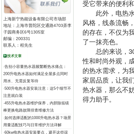
受它带来的便利
此外，电热水器
上海新宁热能设备有限公司市场部
风格，线条流畅
地址：上海市普陀区交通路4703弄李
的存在，不仅为
子园商务区6号1305室
邮编：200331
了一抹亮色。
联系人：程先生
总的来说，30
技术文章
性和时尚外观，
告别小容量热水器频繁断热水痛点：
·
的热水需求，为
200升电热水器如何满足全屋多点同时
家居品质，让我
用水、无需反复等待
500升电热水器安装注意：这5个细节不
热水器，那么不
·
注意就白装
得力助手。
455升电热水器维护保养，内胆除垢镁
·
棒更换电路故障排查维修方法
如何选择适配的1000升电热水器？场景
·
用量适配技巧与日常维护方法详解
60kw电热水器安装要点，避开这些误
·