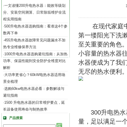
一文读懂200升电热水器：能效等级划
·
分、安装空间测算、日常除垢维护全流
程实用指南
在现代家庭中，
500升电热水器选购指南：看准这4个参
·
数再下单
第一缕阳光下洗
455升电热水器故障常见问题漏水不加
·
至关重要的角色
热专业维修保养方法
小容量的热水器往
1000升电热水器选购避坑指南：从加热
·
功率、保温性能到安全防护全维度对比
水器便成为了我
解析
无尽的热水便利
大功率更省心？60kW电热水器适用场
·
景全梳理
选购60kw电热水器必看：参数解读与
·
避坑指南
1500 升电热水器的日常维护要点，延
·
长设备使用寿命与制热效率
300升电热水
产品搜索
量，足以满足一