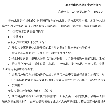
455升电热水器的安装与操作
点击次数：1475 更新时间：2021-04-
电热水器是指以电作为能源进行加热的热水器。是与燃气热水器、太阳能热水器
率大小可分为储水式（又称容积式或储热式）、即热式、速热式（又称半储水式）
455升电热水器的安装与操作：
1、 安装准备
安装人员应做好如下安装准备：
a) 安装人员应备齐热水器安装的工具和必要的计量合格的检验仪器。
b) 检查热水器是否完好，随机文件和附件是否齐全。
c) 仔细阅读安装、使用说明书（产品说明书），了解待装热水器的功能、使用
d) 检查用户的电源、插座位置、水压、排水情况、接地情况、空间位置、安装
否满足待装热水器的要求。
e) 协助用户选定热水器的安装位置，询问用户是否需要进行多路供水安装（对
f) 对不能满足待装热水器安装要求的，安装人员应明确告知用户，建议整改安
2、安装操作
安装人员在进行安装操作时，应注意：
a) 商用电热水器的安装应使用随机附件，安装人员不应随意更换、省略与改制
装说明书的要求制作，如有必要时需经专业技术人员审核批准，符合国家相关标准