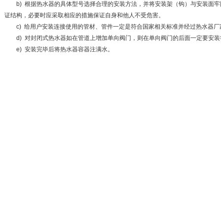
b) 根据热水器的具体型号选择合理的安装方法，并将安装架（钩）与安装面牢
证结构，必要时应采取相应的措施保证自身和他人不受危害。
c) 给用户安装连接使用的管材、管件一定是符合国家相关标准并经过热水器厂
d) 对封闭式热水器如在管道上增加单向阀门，则在单向阀门的后面一定要安装
e) 安装完毕后将热水器容器注满水。